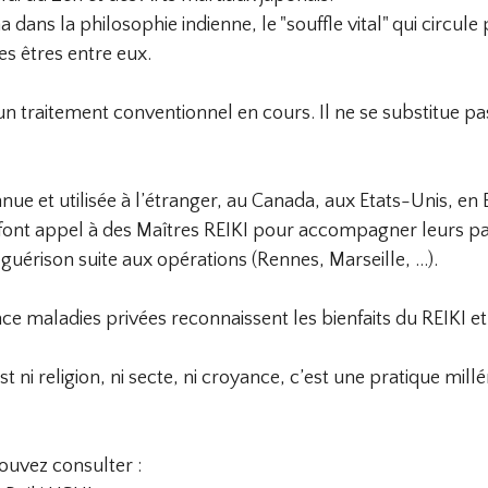
ana dans la philosophie indienne, le "souffle vital" qui circu
es êtres entre eux.
’un traitement conventionnel en cours. Il ne se substitue 
ue et utilisée à l’étranger, au Canada, aux Etats-Unis, en E
 font appel à des Maîtres REIKI pour accompagner leurs pat
guérison suite aux opérations (Rennes, Marseille, …).
nce maladies privées reconnaissent les bienfaits du REIKI e
t ni religion, ni secte, ni croyance, c’est une pratique millé
pouvez consulter :